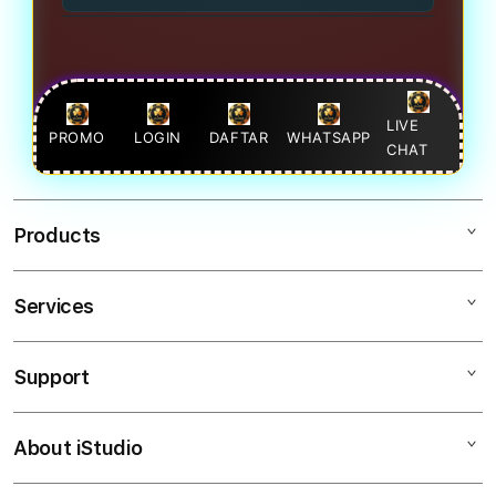
paling gacor. Di platform ini, para
permainan slot serta mengelola
oleh banyak pemain dalam dunia
SAHABAT38 menjadi pilihan bagi
pemain yang menyukai permainan
aktivitas taruhan yang dilakukan
permainan angka online.
banyak pemain karena
strategi juga dapat berkumpul untuk
oleh para pemain.
Keberadaannya sebagai slot gacor
menghadirkan slot gacor sekaligus
melakukan analisa angka serta
sekaligus slot paling gacor membuat
slot paling gacor dalam satu
LIVE
berbagi sudut pandang terhadap
PROMO
LOGIN
DAFTAR
WHATSAPP
platform ini sering dijadikan rujukan
CHAT
platform. Dengan berbagai
permainan. Karena itu, SAHABAT38
oleh pemain yang mencari tempat
permainan angka yang tersedia,
tidak hanya dikenal sebagai tempat
permainan angka secara online.
pemain dapat menikmati
bermain, tetapi juga sebagai ruang
Products
pengalaman bermain slot secara
bagi pemain yang ingin memahami
online dalam satu tempat tanpa
permainan angka secara lebih tajam.
Services
perlu berpindah situs.
SAHABAT38
SLOT MAHJONG
Support
AppleCare+
SLOT GACOR
Corporate
SLOT PALING GACOR
About iStudio
My Account
SLOT
SLOT777
Collection & Delivery