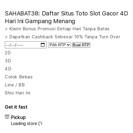
quantity
quant
for
for
SAHABAT38: Daftar Situs Toto Slot Gacor 4D
SAHABAT38:
SAHA
Daftar
Daft
Hari Ini Gampang Menang
Situs
Situs
> Klaim Bonus Promosi Setiap Hari Tanpa Batas
Toto
Toto
> Dapatkan Cashback Sebesar 10% Tanpa Turn Over
Slot
Slot
Gacor
Gaco
Buat RTP
4D
4D
2D
Hari
Hari
3D
Ini
Ini
4D
Gampang
Gam
Menang
Men
Colok Bebas
Line / BB
Shio Hari Ini
Get it fast
Pickup
Loading store