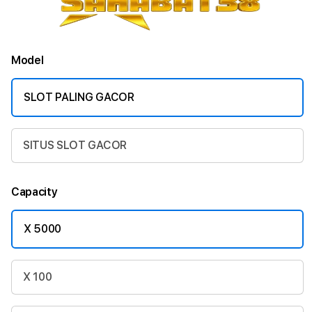
Model
SLOT PALING GACOR
SITUS SLOT GACOR
Capacity
X 5000
X 100