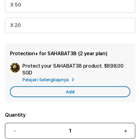
X 50
X 20
Protection+ for SAHABAT38 (2 year plan)
Protect your SAHABAT38 product.
$898.00
Ad
SGD
App
Pelajari Selengkapnya
Car
Add
Quantity
Decrease
Incr