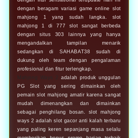
dengan beragam variasi game online slot
mahjong 1 yang sudah langka. slot
mahjong 1 di 777 slot sangat berbeda
dengan situs 303 lainnya yang hanya
mengandalkan tampilan menarik
sedangkan di SAHABAT38 sudah di
dukung oleh team dengan pengalaman
profesional dan fitur terlengkap.
Mahjong Ways 2
adalah produk unggulan
PG Slot yang sering dimainkan oleh
pemain slot mahjong amatir karena sangat
mudah dimenangkan dan dimainkan
sebagai penghilang bosan. slot mahjong
ways 2 adalah slot gacor anti kalah terbaru
yang paling keren sepanjang masa selalu
memberikan bonus promo harian terbaik