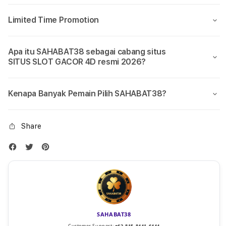
Limited Time Promotion
Apa itu SAHABAT38 sebagai cabang situs
SITUS SLOT GACOR 4D resmi 2026?
Kenapa Banyak Pemain Pilih SAHABAT38?
Share
SAHABAT38
Customer Support:
+62-815-8441-6444