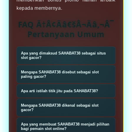
kepada membernya.
FAQ Ä†Â¢Äâ€šÂ¬Äâ‚¬Â¯
Pertanyaan Umum
Apa yang dimaksud SAHABAT38 sebagai situs
slot gacor?
SAHABAT38 merupakan situs slot
Mengapa SAHABAT38 disebut sebagai slot
gacor yang menyediakan berbagai
paling gacor?
permainan angka yang dapat
SAHABAT38 disebut sebagai slot
Apa arti istilah titik jitu pada SAHABAT38?
dimainkan melalui platform digital.
paling gacor karena berperan
Melalui situs ini, pemain dapat
Istilah titik jitu menggambarkan
sebagai penyedia permainan
Mengapa SAHABAT38 dikenal sebagai slot
mengikuti permainan slot secara
SAHABAT38 sebagai tempat yang
gacor?
sekaligus tempat pemain memasang
online tanpa perlu datang ke tempat
sering dijadikan pilihan oleh pemain
taruhan angka. Dalam konteks ini,
SAHABAT38 dikenal sebagai slot
Apa yang membuat SAHABAT38 menjadi pilihan
permainan secara langsung.
ketika mencari slot gacor dan slot
bandar menyediakan berbagai
gacor karena namanya telah dikenal
bagi pemain slot online?